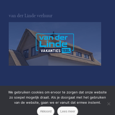
van der Linde verhuur
We gebruiken cookies om ervoor te zorgen dat onze website
zo soepel mogelijk draait. Als je doorgaat met het gebruiken
van de website, gaan we er vanuit dat ermee instemt.
Copyright van der Linde Texel
•
Akkoord
Lees meer
Privacyverklaring
•
Website door
Newmore