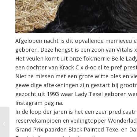
Afgelopen nacht is dit opvallende merrieveul
geboren. Deze hengst is een zoon van Vitalis x
Het veulen komt uit onze fokmerrie Belle Lady T
een dochter van Krack C x d-oc elite pref pres
Niet te missen met een grote witte bles en vier
geweldige aftekeningen zijn gestart bij groot
gezocht uit 1993 waar Lady Texel geboren werd
Instagram pagina.
In de loop der jaren is het een zeer predicaa
Wat een top prestatie
reservekampioen en veilingtopper Wonderlady 
van Britt bij CDI Tolbert
Grand Prix paarden Black Painted Texel en Dar
afgelopen weekend!