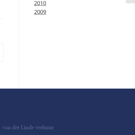
2010
2009
van der Linde verhuur