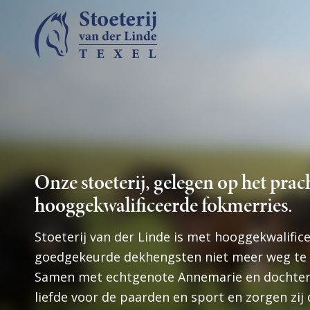
Onze stoeterij, gelegen op het prach
hooggekwalificeerde fokmerries.
Stoeterij van der Linde is met hooggekwalifi
goedgekeurde dekhengsten niet meer weg te d
Samen met echtgenote Annemarie en dochter E
liefde voor de paarden en sport en zorgen zij 