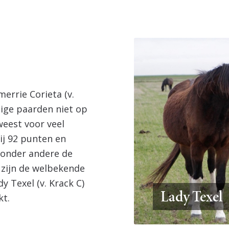
errie Corieta (v.
nige paarden niet op
weest voor veel
ij 92 punten en
 onder andere de
e zijn de welbekende
y Texel (v. Krack C)
Lady Texel
kt.