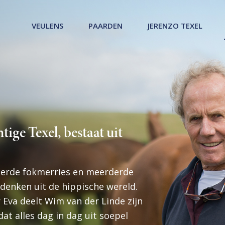
VEULENS
PAARDEN
JERENZO TEXEL
tige Texel, bestaat uit
ceerde fokmerries en meerderde
enken uit de hippische wereld.
va deelt Wim van der Linde zijn
dat alles dag in dag uit soepel