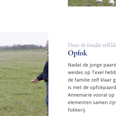
Door de familie zelf k
Opfok
Nadat de jonge paard
weides op Texel heb
de familie zelf klaar
is met de opfokpaard
Annemarie vooral op 
elementen samen zijn
fokkerij.