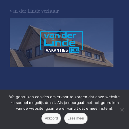
van der Linde verhuur
We gebruiken cookies om ervoor te zorgen dat onze website
zo soepel mogelijk draait. Als je doorgaat met het gebruiken
van de website, gaan we er vanuit dat ermee instemt.
Copyright van der Linde Texel
•
Akkoord
Lees meer
Privacyverklaring
•
Website door
Newmore