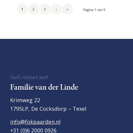
1
2
3
›
»
Pagina 1 van 9
Snel contact met
Familie van der Linde
Krimweg 22
1795LP, De Cocksdorp – Texel
info@fokpaarden.nl
+31 (0)6 2000 0926