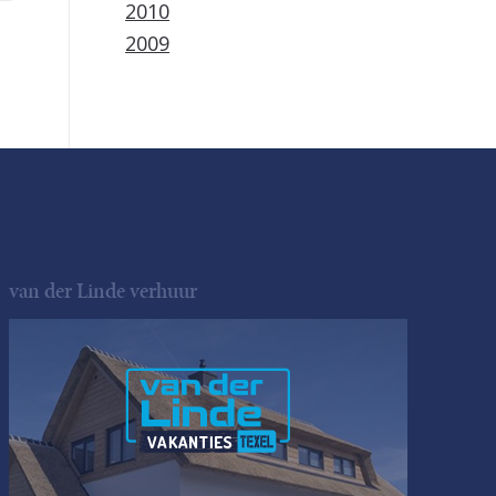
2010
2009
van der Linde verhuur