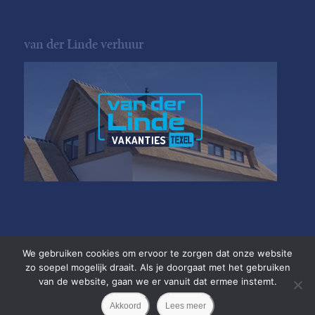
van der Linde verhuur
We gebruiken cookies om ervoor te zorgen dat onze website
zo soepel mogelijk draait. Als je doorgaat met het gebruiken
van de website, gaan we er vanuit dat ermee instemt.
Copyright van der Linde Texel
•
Akkoord
Lees meer
Privacyverklaring
•
Website door
Newmore