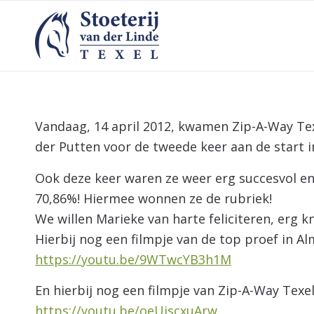
Vandaag, 14 april 2012, kwamen Zip-A-Way Tex
der Putten voor de tweede keer aan de start i
Ook deze keer waren ze weer erg succesvol e
70,86%! Hiermee wonnen ze de rubriek!
We willen Marieke van harte feliciteren, erg 
Hierbij nog een filmpje van de top proef in Al
https://youtu.be/9WTwcYB3h1M
En hierbij nog een filmpje van Zip-A-Way Texel
https://youtu.be/oeUiscxuArw