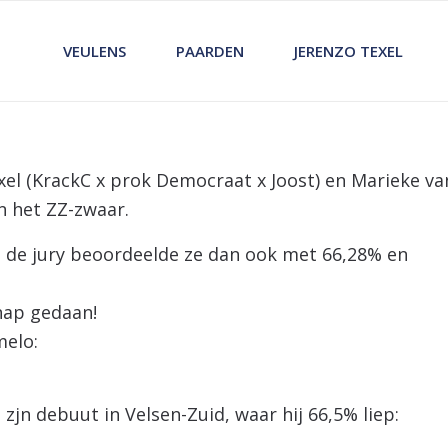
VEULENS
PAARDEN
JERENZO TEXEL
el (KrackC x prok Democraat x Joost) en Marieke va
n het ZZ-zwaar.
n de jury beoordeelde ze dan ook met 66,28% en
knap gedaan!
melo:
 zjn debuut in Velsen-Zuid, waar hij 66,5% liep: