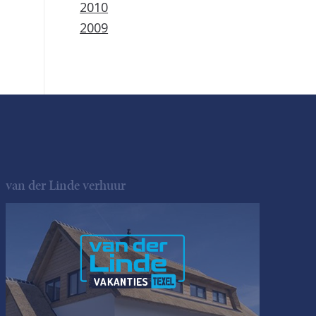
2010
2009
van der Linde verhuur