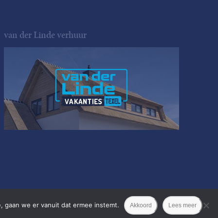
van der Linde verhuur
, gaan we er vanuit dat ermee instemt.
Akkoord
Lees meer