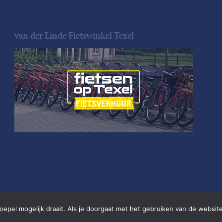
van der Linde Fietswinkel Texel
pel mogelijk draait. Als je doorgaat met het gebruiken van de website
•
Website door
Newmore