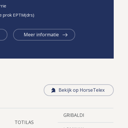
rie
te prok EPTM(drs)
Meer informatie
Bekijk op HorseTelex
GRIBALDI
TOTILAS