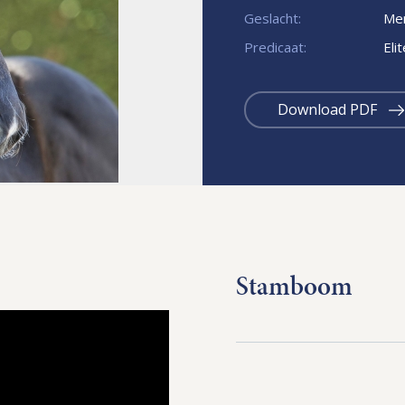
Geslacht:
Mer
Predicaat:
Eli
Download PDF
Stamboom