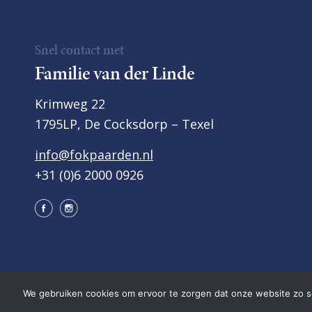
Snel contact met
Familie van der Linde
Krimweg 22
1795LP, De Cocksdorp – Texel
info@fokpaarden.nl
+31 (0)6 2000 0926
We gebruiken cookies om ervoor te zorgen dat onze website zo soe
Copyright van der Linde Texel
•
Privacyverklaring