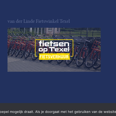
van der Linde Fietswinkel Texel
pel mogelijk draait. Als je doorgaat met het gebruiken van de website
•
Website door
Newmore