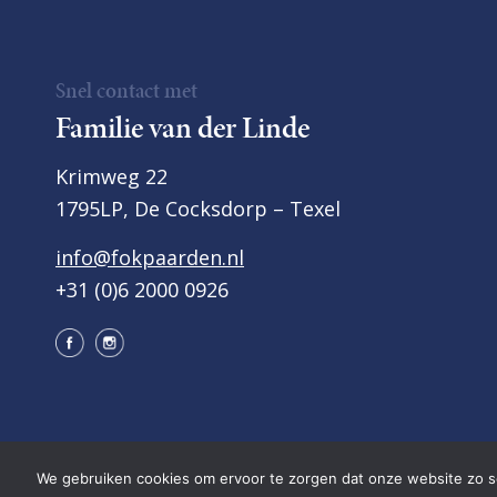
Snel contact met
Familie van der Linde
Krimweg 22
1795LP, De Cocksdorp – Texel
info@fokpaarden.nl
+31 (0)6 2000 0926
We gebruiken cookies om ervoor te zorgen dat onze website zo soe
Copyright van der Linde Texel
•
Privacyverklaring