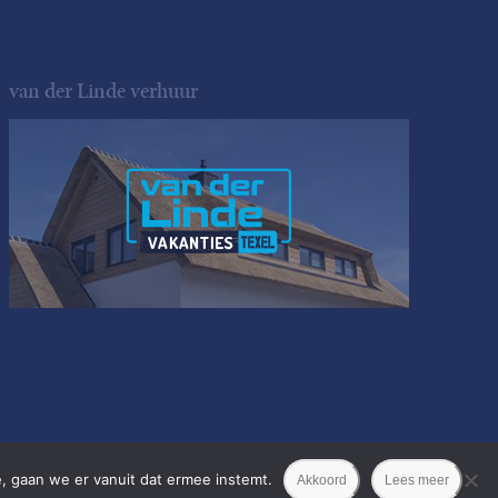
van der Linde verhuur
, gaan we er vanuit dat ermee instemt.
Akkoord
Lees meer