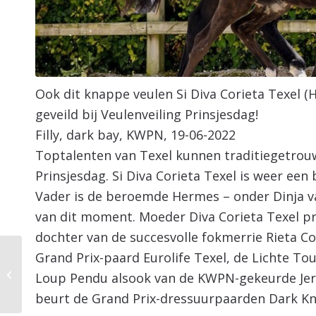
Ook dit knappe veulen Si Diva Corieta Texel 
geveild bij Veulenveiling Prinsjesdag!
Filly, dark bay, KWPN, 19-06-2022
Toptalenten van Texel kunnen traditiegetrouw 
Prinsjesdag. Si Diva Corieta Texel is weer een
Vader is de beroemde Hermes – onder Dinja v
van dit moment. Moeder Diva Corieta Texel pre
dochter van de succesvolle fokmerrie Rieta C
Grand Prix-paard Eurolife Texel, de Lichte T
Winst Anemone Horse
Trucks Cup en
Loup Pendu alsook van de KWPN-gekeurde Jer
succesvol Z1 debuut!
beurt de Grand Prix-dressuurpaarden Dark Kni