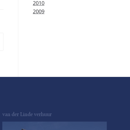
2010
2009
van der Linde verhuur