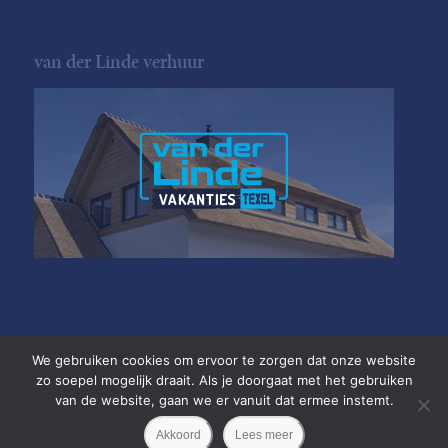
van der Linde verhuur
We gebruiken cookies om ervoor te zorgen dat onze website
zo soepel mogelijk draait. Als je doorgaat met het gebruiken
van de website, gaan we er vanuit dat ermee instemt.
Copyright van der Linde Texel
•
Akkoord
Lees meer
Privacyverklaring
•
Website door
Newmore