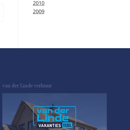
2010
2009
van der Linde verhuur