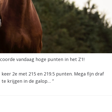
 scoorde vandaag hoge punten in het Z1!
 keer 2e met 215 en 219.5 punten. Mega fijn draf
 te krijgen in de galop… ”