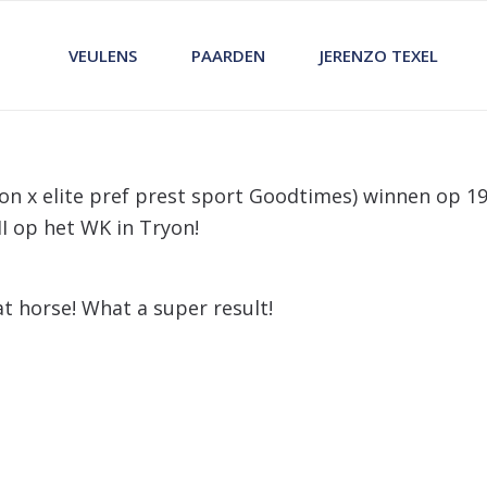
VEULENS
PAARDEN
JERENZO TEXEL
n x elite pref prest sport Goodtimes) winnen op 1
I op het WK in Tryon!
t horse! What a super result!