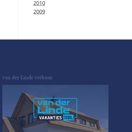
2010
2009
van der Linde verhuur