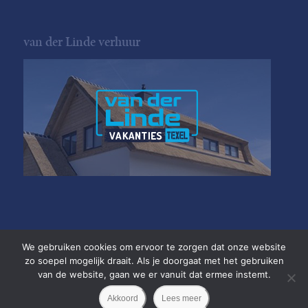
van der Linde verhuur
We gebruiken cookies om ervoor te zorgen dat onze website
zo soepel mogelijk draait. Als je doorgaat met het gebruiken
van de website, gaan we er vanuit dat ermee instemt.
Copyright van der Linde Texel
•
Akkoord
Lees meer
Privacyverklaring
•
Website door
Newmore