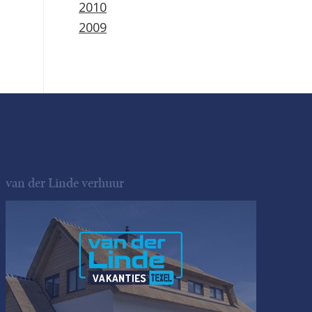
2010
2009
van der Linde verhuur