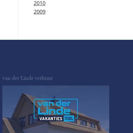
2010
2009
van der Linde verhuur