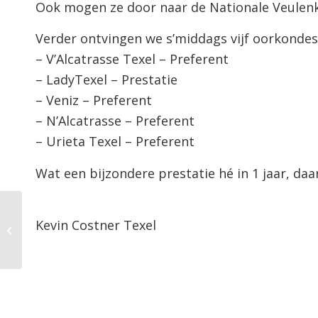
Ook mogen ze door naar de Nationale Veulen
Verder ontvingen we s’middags vijf oorkondes 
– V’Alcatrasse Texel – Preferent
– LadyTexel – Prestatie
– Veniz – Preferent
– N’Alcatrasse – Preferent
– Urieta Texel – Preferent
Wat een bijzondere prestatie hé in 1 jaar, daar
Dyorieta Texel 2233
Kevin Costner Texel
punten in het Z2!