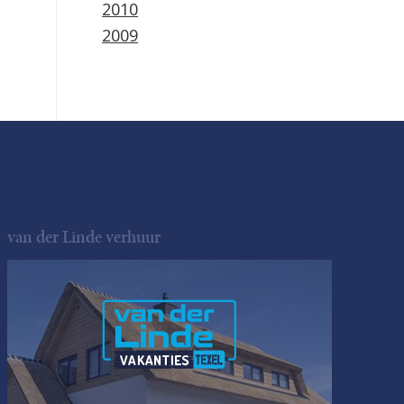
2010
2009
van der Linde verhuur