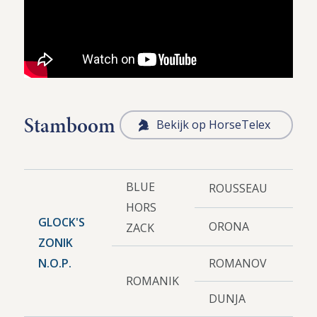
Stamboom
Bekijk op HorseTelex
BLUE
ROUSSEAU
HORS
GLOCK'S
ORONA
ZACK
ZONIK
N.O.P.
ROMANOV
ROMANIK
DUNJA