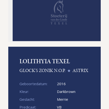
LOLITHYIA TEXEL
GLOCK'S ZONIK N.O.P.
ASTRIX
Geboortedatum:
2016
Kleur:
Darkbrown
Geslacht:
Merrie
Predicaat:
VB