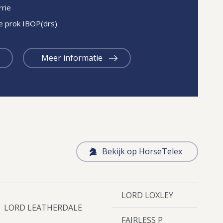
rie
te prok IBOP(drs)
Meer informatie
Bekijk op HorseTelex
LORD LOXLEY
LORD LEATHERDALE
FAIRLESS P