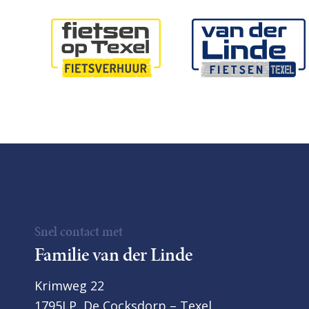
Snel contact met
Familie van der Linde
Krimweg 22
1795LP, De Cocksdorp – Texel