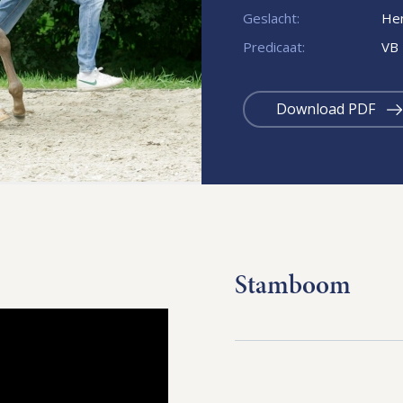
Geslacht:
Hen
Predicaat:
VB
Download PDF
Stamboom