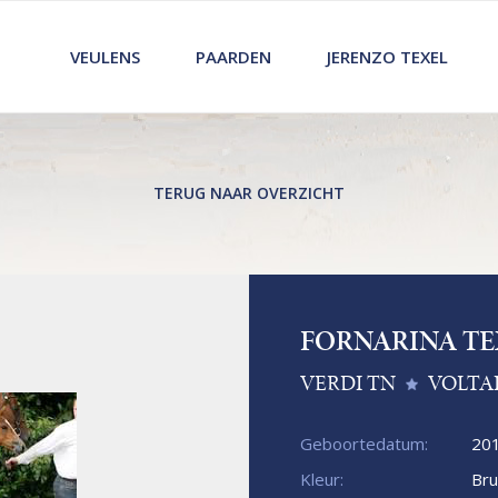
VEULENS
PAARDEN
JERENZO TEXEL
TERUG NAAR OVERZICHT
FORNARINA TE
VERDI TN
VOLTA
Geboortedatum:
20
Kleur:
Bru