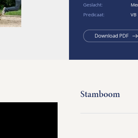
Geslacht:
Mer
Predicaat:
VB
Download PDF
Stamboom