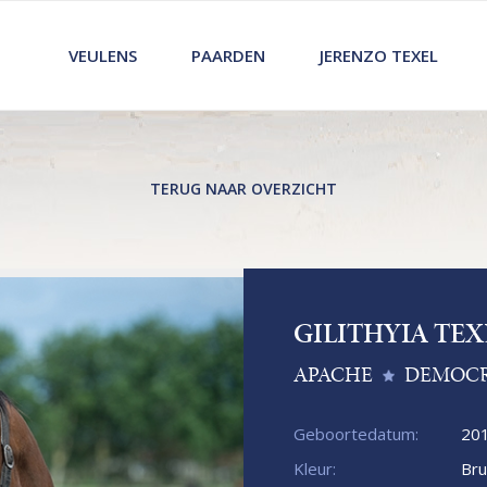
VEULENS
PAARDEN
JERENZO TEXEL
TERUG NAAR OVERZICHT
GILITHYIA TEX
APACHE
DEMOC
Geboortedatum:
20
Kleur:
Bru