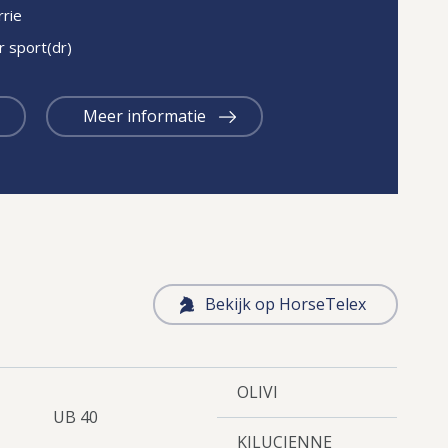
rie
r sport(dr)
Meer informatie
Bekijk op HorseTelex
OLIVI
UB 40
KILUCIENNE